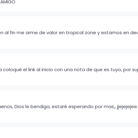
S AMIGO
on al fin me arme de valor en tropical zone y estamos en de
ya coloqué el link al inicio con una nota de que es tuyo, po
s, Dios le bendiga, estaré esperando por mas,, jjejejejee le