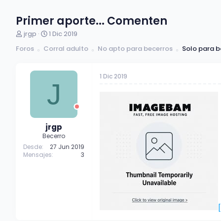
Primer aporte... Comenten
A
F
jrgp
1 Dic 2019
u
e
Foros
Corral adulto
No apto para becerros
Solo para b
t
c
o
h
r
a
1 Dic 2019
d
d
J
e
e
t
i
e
n
m
i
a
c
jrgp
i
Becerro
o
Desde
27 Jun 2019
Mensajes
3