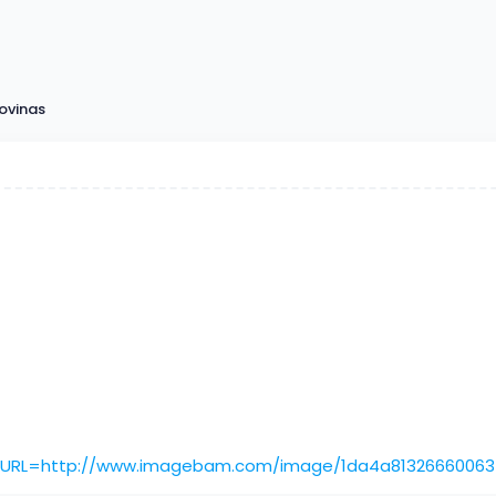
ovinas
[URL=http://www.imagebam.com/image/1da4a81326660063