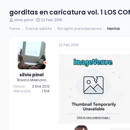
gorditas en caricatura vol. 1 LOS C
A
F
silvio pinol
22 Feb 2019
u
e
Foros
Corral adulto
No apto para becerros
Hentai
t
c
o
h
r
a
22 Feb 2019
d
d
e
e
t
i
e
n
m
i
a
c
silvio pinol
i
Bovino Milenario
o
Desde
3 Ene 2012
Mensajes
1.514