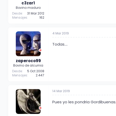
c3zar1
Bovino maduro
Desde
31 Mar 2012
Mensajes
162
4 Mar 2019
Todas....
zaperoco99
Bovino de alcurnia
Desde
5 Oct 2008
Mensajes
2.447
14 Mar 2019
Pues yo les pondria Gordibuenas...