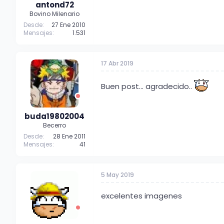
antond72
Bovino Milenario
Desde
27 Ene 2010
Mensajes
1.531
17 Abr 2019
Buen post... agradecido..
buda19802004
Becerro
Desde
28 Ene 2011
Mensajes
41
5 May 2019
excelentes imagenes