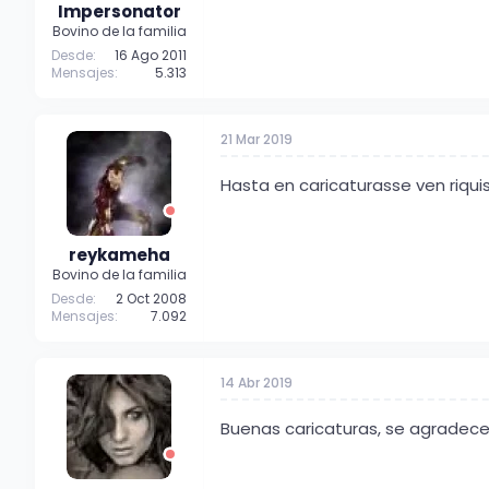
Impersonator
Bovino de la familia
Desde
16 Ago 2011
Mensajes
5.313
21 Mar 2019
Hasta en caricaturasse ven riqui
reykameha
Bovino de la familia
Desde
2 Oct 2008
Mensajes
7.092
14 Abr 2019
Buenas caricaturas, se agradece