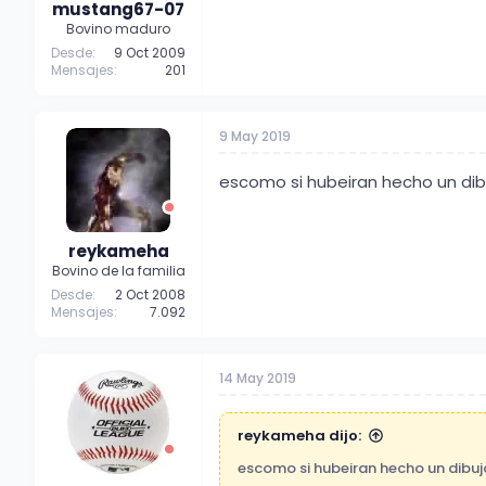
mustang67-07
Bovino maduro
Desde
9 Oct 2009
Mensajes
201
9 May 2019
escomo si hubeiran hecho un dib
reykameha
Bovino de la familia
Desde
2 Oct 2008
Mensajes
7.092
14 May 2019
reykameha dijo:
escomo si hubeiran hecho un dibuj