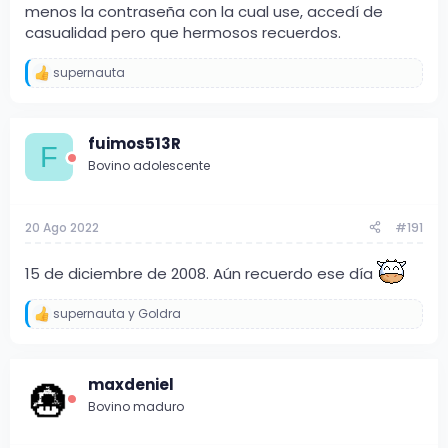
menos la contraseña con la cual use, accedí de
casualidad pero que hermosos recuerdos.
supernauta
R
e
a
c
fuimos513R
c
F
i
Bovino adolescente
o
n
e
s
20 Ago 2022
#191
:
15 de diciembre de 2008. Aún recuerdo ese día
supernauta
y
Goldra
R
e
a
c
maxdeniel
c
i
Bovino maduro
o
n
e