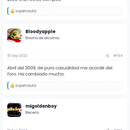
supernauta
R
e
a
c
Bloodyapple
c
i
Bovino de alcurnia
o
n
e
s
15 Sep 2022
#194
:
Abril del 2009, de pura casualidad me acordé del
foro. Ha cambiado mucho.
supernauta
R
e
a
c
migoldenboy
c
i
Becerro
o
n
e
s