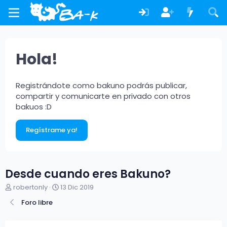
Hola!
Registrándote como bakuno podrás publicar,
compartir y comunicarte en privado con otros
bakuos :D
Regístrame ya!
Desde cuando eres Bakuno?
A
F
robertonly
13 Dic 2019
u
e
Foro libre
t
c
o
h
r
a