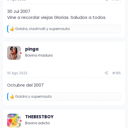
:
30 Jul 2007
Vine a recordar viejas Glorias. Saludos a todos.
Goldra
,
vladmatt
y
supernauta
R
e
a
c
pinga
c
i
Bovino maduro
o
n
e
s
10 Ago 2022
#185
:
Octubre del 2007
Goldra
y
supernauta
R
e
a
c
THEBESTBOY
c
i
Bovino adicto
o