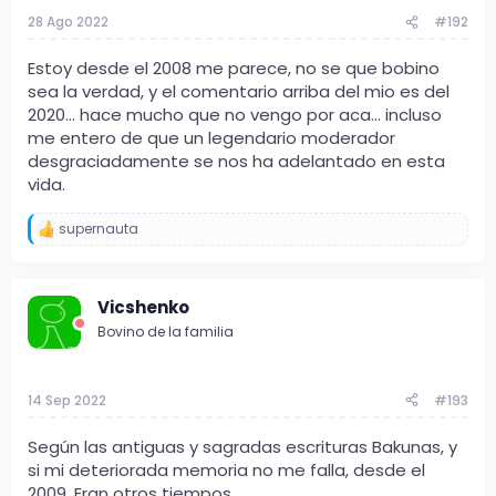
s
28 Ago 2022
#192
:
Estoy desde el 2008 me parece, no se que bobino
sea la verdad, y el comentario arriba del mio es del
2020... hace mucho que no vengo por aca... incluso
me entero de que un legendario moderador
desgraciadamente se nos ha adelantado en esta
vida.
supernauta
R
e
a
c
Vicshenko
c
i
Bovino de la familia
o
n
e
s
14 Sep 2022
#193
:
Según las antiguas y sagradas escrituras Bakunas, y
si mi deteriorada memoria no me falla, desde el
2009. Eran otros tiempos.