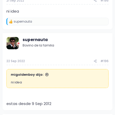
21 Sep 2022
#195
:
ni idea
supernauta
R
e
a
c
supernauta
c
i
Bovino de la familia
o
n
e
s
22 Sep 2022
#196
:
migoldenboy dijo:
ni idea
estas desde 9 Sep 2012