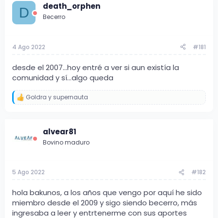
d
d
death_orphen
D
e
e
Becerro
t
i
e
n
m
i
4 Ago 2022
#181
a
c
i
o
desde el 2007...hoy entré a ver si aun existía la
comunidad y sí...algo queda
Goldra
y
supernauta
R
e
a
c
alvear81
c
i
Bovino maduro
o
n
e
s
5 Ago 2022
#182
:
hola bakunos, a los años que vengo por aquí he sido
miembro desde el 2009 y sigo siendo becerro, más
ingresaba a leer y entrtenerme con sus aportes