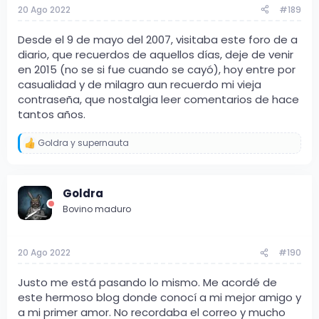
s
20 Ago 2022
#189
:
Desde el 9 de mayo del 2007, visitaba este foro de a
diario, que recuerdos de aquellos días, deje de venir
en 2015 (no se si fue cuando se cayó), hoy entre por
casualidad y de milagro aun recuerdo mi vieja
contraseña, que nostalgia leer comentarios de hace
tantos años.
Goldra
y
supernauta
R
e
a
c
Goldra
c
i
Bovino maduro
o
n
e
s
20 Ago 2022
#190
:
Justo me está pasando lo mismo. Me acordé de
este hermoso blog donde conocí a mi mejor amigo y
a mi primer amor. No recordaba el correo y mucho