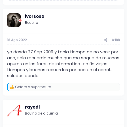
e
a
c
ivorsosa
c
i
Becerro
o
n
e
s
18 Ago 2022
#188
:
yo desde 27 Sep 2009 y tenia tiempo de no venir por
aca, solo recuerdo mucho que me saque de muchos
apuros en los foros de informatica...en fin viejos
tiempos y buenos recuerdos por aca en el corral..
saludos banda
Goldra
y
supernauta
R
e
a
c
rayodl
c
i
Bovino de alcurnia
o
n
e