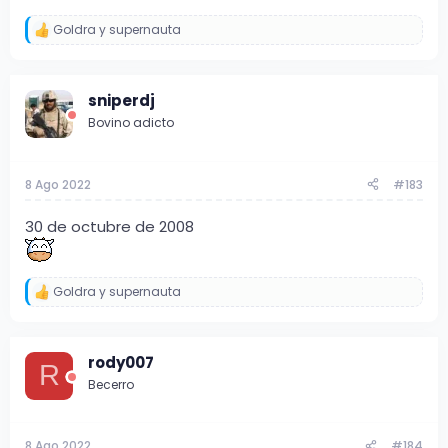
Goldra
y
supernauta
R
e
a
c
sniperdj
c
i
Bovino adicto
o
n
e
s
8 Ago 2022
#183
:
30 de octubre de 2008
Goldra
y
supernauta
R
e
a
c
rody007
c
R
i
Becerro
o
n
e
s
8 Ago 2022
#184