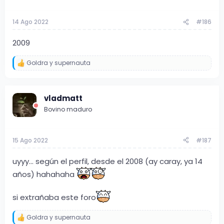
n
e
s
14 Ago 2022
#186
:
2009
Goldra
y
supernauta
R
e
a
c
vladmatt
c
i
Bovino maduro
o
n
e
s
15 Ago 2022
#187
:
uyyy... según el perfil, desde el 2008 (ay caray, ya 14
años) hahahaha
si extrañaba este foro
Goldra
y
supernauta
R