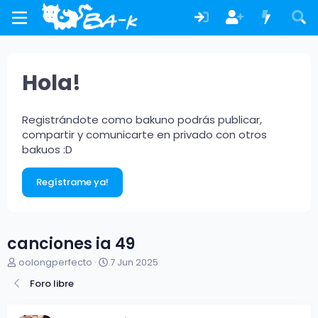
Hola!
Registrándote como bakuno podrás publicar,
compartir y comunicarte en privado con otros
bakuos :D
Regístrame ya!
canciones ia 49
A
F
oolongperfecto
7 Jun 2025
u
e
Foro libre
t
c
o
h
r
a