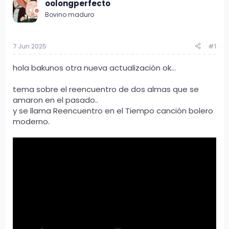
oolongperfecto
d
d
e
e
Bovino maduro
t
i
e
n
m
i
7 Jun 2025
#1
a
c
i
hola bakunos otra nueva actualización ok...
o
tema sobre el reencuentro de dos almas que se
amaron en el pasado..
y se llama Reencuentro en el Tiempo canción bolero
moderno.