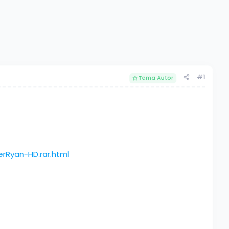
#1
Tema Autor
rRyan-HD.rar.html