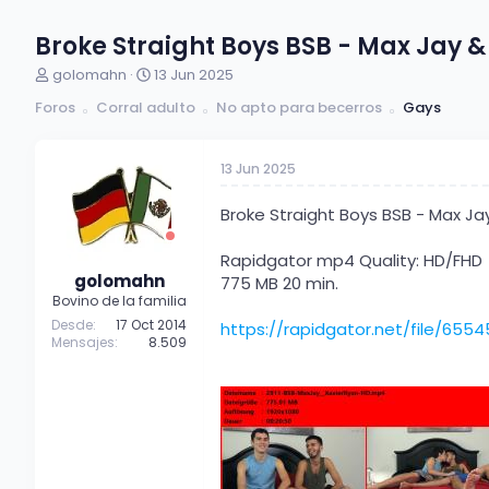
Broke Straight Boys BSB - Max Jay &
A
F
golomahn
13 Jun 2025
u
e
Foros
Corral adulto
No apto para becerros
Gays
t
c
o
h
r
a
13 Jun 2025
d
d
e
e
t
i
Broke Straight Boys BSB - Max Ja
e
n
m
i
Rapidgator mp4 Quality: HD/FHD
a
c
golomahn
775 MB 20 min.
i
Bovino de la familia
o
Desde
17 Oct 2014
https://rapidgator.net/file/6
Mensajes
8.509