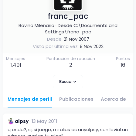
franc_pac
Bovino Milenario
·
Desde
C:\Documents and
Settings\franc_pac
Desde
21 Nov 2007
Visto por última vez
8 Nov 2022
Mensajes
Puntuación de reacción
Puntos
1.491
2
16
Buscar
Mensajes de perfil
Publicaciones
Acerca de
alpsy
13 May 2011
q onda?, si, si juego, mi alias es anyalpsy, son leviatan
primero, cual es tu alias?