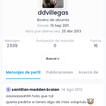
ddvillegas
Bovino de alcurnia
Desde
19 Sep 2011
Visto por última vez
25 Abr 2013
Mensajes
Puntuación de reacción
Puntos
2.539
0
16
Buscar
Mensajes de perfil
Publicaciones
Acerca de
santillan madden braian
14 Ago 2012
S
aaaaaaaahhh hola que tal
queria pedirte si tenes algo de miss voluptuis