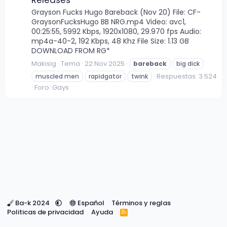
Grayson Fucks Hugo Bareback (Nov 20) File: CF-
GraysonFucksHugo BB NRG.mp4 Video: avc1,
00:25:55, 5992 Kbps, 1920x1080, 29.970 fps Audio:
mp4a-40-2, 192 Kbps, 48 Khz File Size: 1.13 GB
DOWNLOAD FROM RG*
Makisig
Tema
22 Nov 2025
bareback
big dick
Respuestas: 3.524
muscled men
rapidgator
twink
Foro:
Gays
Ba-k 2024
Español
Términos y reglas
Politicas de privacidad
Ayuda
R
S
S