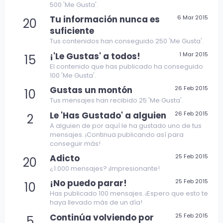
500 'Me Gusta'.
Tu información nunca es
6 Mar 2015
20
suficiente
Tus contenidos han conseguido 250 'Me Gusta'.
¡'Le Gustas' a todos!
1 Mar 2015
15
El contenido que has publicado ha conseguido
100 'Me Gusta'.
Gustas un montón
26 Feb 2015
10
Tus mensajes han recibido 25 'Me Gusta'.
Le 'Has Gustado' a alguien
26 Feb 2015
2
A alguien de por aquí le ha gustado uno de tus
mensajes. ¡Continua publicando así para
conseguir más!
Adicto
25 Feb 2015
20
¿1.000 mensajes? ¡Impresionante!
¡No puedo parar!
25 Feb 2015
10
Has publicado 100 mensajes. ¡Espero que esto te
haya llevado más de un día!
Continúa volviendo por
25 Feb 2015
5