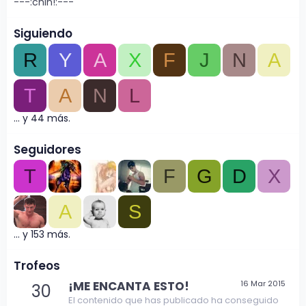
---:chin!:---
Siguiendo
R
Y
A
X
F
J
N
A
T
A
N
L
... y 44 más.
Seguidores
T
F
G
D
X
A
S
... y 153 más.
Trofeos
¡ME ENCANTA ESTO!
16 Mar 2015
30
El contenido que has publicado ha conseguido