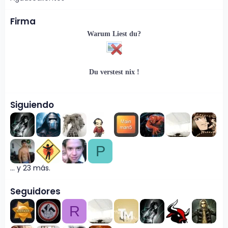
Firma
Warum Liest du?
Du verstest nix !
Siguiendo
P
... y 23 más.
Seguidores
R